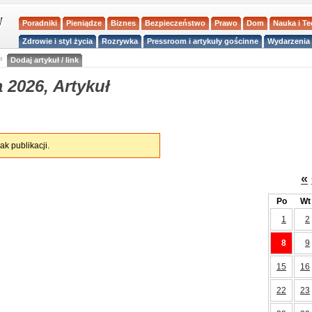
Poradniki
Pieniądze
Biznes
Bezpieczeństwo
Prawo
Dom
Nauka i T
Zdrowie i styl życia
Rozrywka
Pressroom i artykuły gościnne
Wydarzenia 
a
Dodaj artykuł / link
 2026, Artykuł
ak publikacji.
«
Po
Wt
1
2
8
9
15
16
22
23