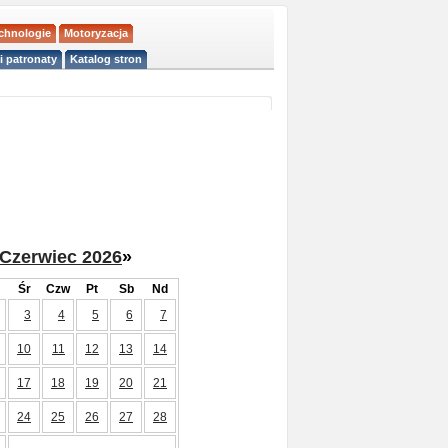
echnologie
Motoryzacja
i patronaty
Katalog stron
Czerwiec 2026
»
Śr
Czw
Pt
Sb
Nd
3
4
5
6
7
10
11
12
13
14
17
18
19
20
21
24
25
26
27
28