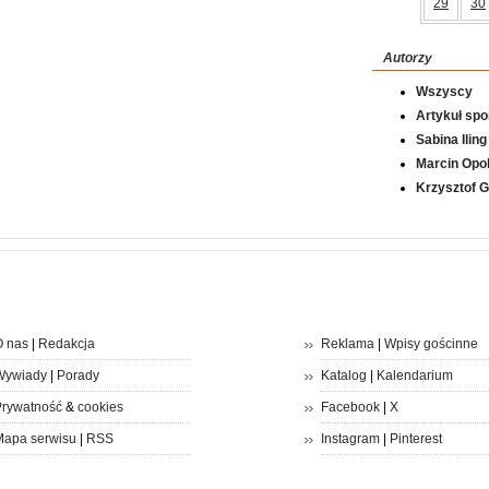
29
30
Autorzy
Wszyscy
Artykuł sp
Sabina Iling
Marcin Opol
Krzysztof 
 nas
|
Redakcja
Reklama
|
Wpisy gościnne
Wywiady
|
Porady
Katalog
|
Kalendarium
rywatność
&
cookies
Facebook
|
X
apa serwisu
|
RSS
Instagram
|
Pinterest