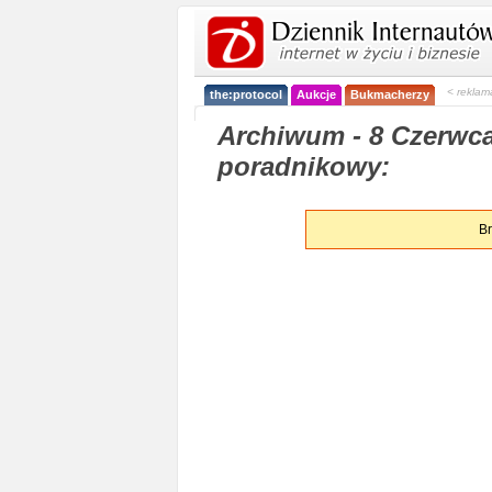
< reklam
the:protocol
Aukcje
Bukmacherzy
Archiwum - 8 Czerwca
poradnikowy:
Br