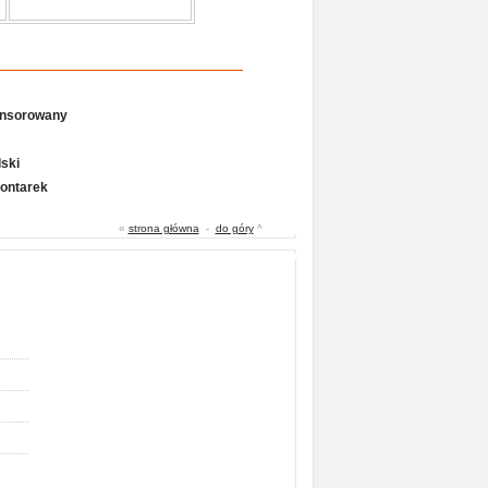
onsorowany
ski
Gontarek
«
strona główna
-
do góry
^