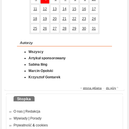
11
12
13
14
15
16
17
18
19
20
21
22
23
24
25
26
27
28
29
30
31
Autorzy
Wszyscy
Artykuł sponsorowany
Sabina Iling
Marcin Opolski
Krzysztof Gontarek
«
strona główna
-
do góry
^
Stopka
O nas
|
Redakcja
Wywiady
|
Porady
Prywatność
&
cookies