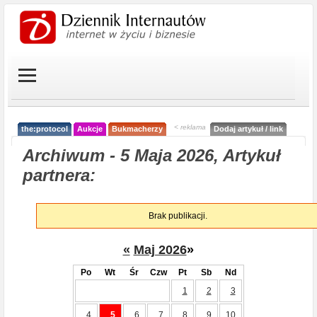
< reklama
the:protocol
Aukcje
Bukmacherzy
Dodaj artykuł / link
Archiwum - 5 Maja 2026, Artykuł
partnera:
Brak publikacji.
«
Maj 2026
»
Po
Wt
Śr
Czw
Pt
Sb
Nd
1
2
3
4
5
6
7
8
9
10