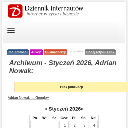
< reklama
the:protocol
Aukcje
Bukmacherzy
Dodaj artykuł / link
Archiwum - Styczeń 2026, Adrian
Nowak:
Brak publikacji.
Adrian Nowak na Google+
«
Styczeń 2026
»
Po
Wt
Śr
Czw
Pt
Sb
Nd
1
2
3
4