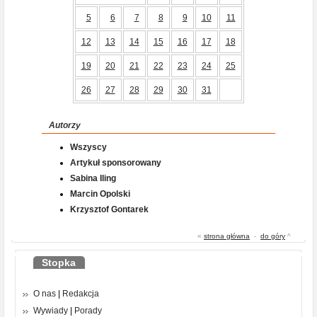
5
6
7
8
9
10
11
12
13
14
15
16
17
18
19
20
21
22
23
24
25
26
27
28
29
30
31
Autorzy
Wszyscy
Artykuł sponsorowany
Sabina Iling
Marcin Opolski
Krzysztof Gontarek
«
strona główna
-
do góry
^
Stopka
O nas
|
Redakcja
Wywiady
|
Porady