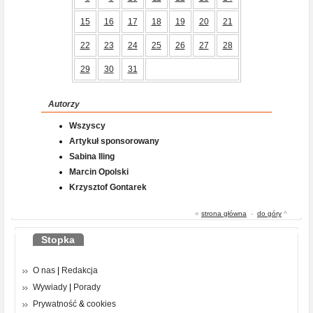
15
16
17
18
19
20
21
22
23
24
25
26
27
28
29
30
31
Autorzy
Wszyscy
Artykuł sponsorowany
Sabina Iling
Marcin Opolski
Krzysztof Gontarek
«
strona główna
-
do góry
^
Stopka
O nas
|
Redakcja
Wywiady
|
Porady
Prywatność
&
cookies