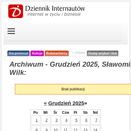
< reklama
the:protocol
Aukcje
Bukmacherzy
Dodaj artykuł / link
Archiwum - Grudzień 2025, Sławomi
Wilk:
Brak publikacji.
«
Grudzień 2025
»
Po
Wt
Śr
Czw
Pt
Sb
Nd
1
2
3
4
5
6
7
8
9
10
11
12
13
14