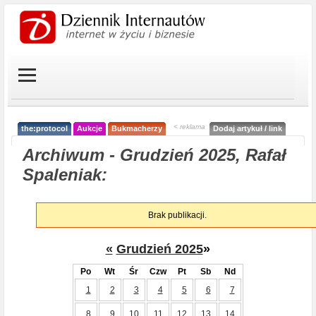
< reklama
the:protocol
Aukcje
Bukmacherzy
Dodaj artykuł / link
Archiwum - Grudzień 2025, Rafał
Spaleniak:
Brak publikacji.
«
Grudzień 2025
»
Po
Wt
Śr
Czw
Pt
Sb
Nd
1
2
3
4
5
6
7
8
9
10
11
12
13
14