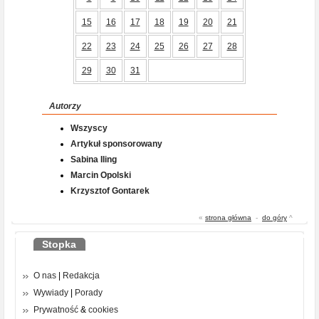
15
16
17
18
19
20
21
22
23
24
25
26
27
28
29
30
31
Autorzy
Wszyscy
Artykuł sponsorowany
Sabina Iling
Marcin Opolski
Krzysztof Gontarek
«
strona główna
-
do góry
^
Stopka
O nas
|
Redakcja
Wywiady
|
Porady
Prywatność
&
cookies