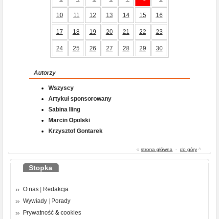
10
11
12
13
14
15
16
17
18
19
20
21
22
23
24
25
26
27
28
29
30
Autorzy
Wszyscy
Artykuł sponsorowany
Sabina Iling
Marcin Opolski
Krzysztof Gontarek
«
strona główna
-
do góry
^
Stopka
O nas
|
Redakcja
Wywiady
|
Porady
Prywatność
&
cookies