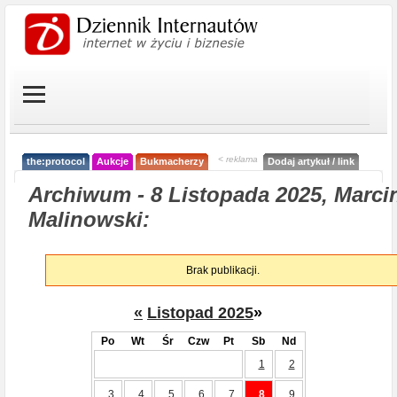
< reklama
the:protocol
Aukcje
Bukmacherzy
Dodaj artykuł / link
Archiwum - 8 Listopada 2025, Marci
Malinowski:
Brak publikacji.
«
Listopad 2025
»
Po
Wt
Śr
Czw
Pt
Sb
Nd
1
2
3
4
5
6
7
8
9