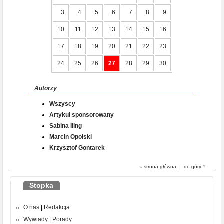
3
4
5
6
7
8
9
10
11
12
13
14
15
16
17
18
19
20
21
22
23
24
25
26
27
28
29
30
Autorzy
Wszyscy
Artykuł sponsorowany
Sabina Iling
Marcin Opolski
Krzysztof Gontarek
«
strona główna
-
do góry
^
Stopka
O nas
|
Redakcja
Wywiady
|
Porady