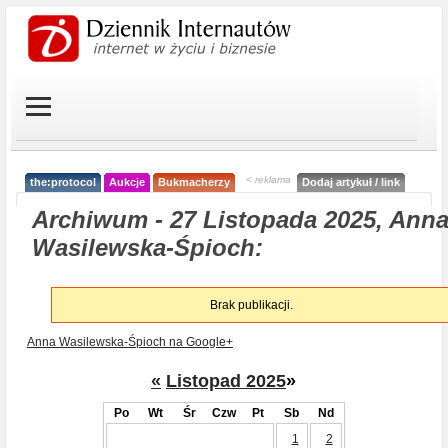
< reklama
the:protocol
Aukcje
Bukmacherzy
Dodaj artykuł / link
Archiwum - 27 Listopada 2025, Ann
Wasilewska-Śpioch:
Brak publikacji.
Anna Wasilewska-Śpioch na Google+
«
Listopad 2025
»
Po
Wt
Śr
Czw
Pt
Sb
Nd
1
2