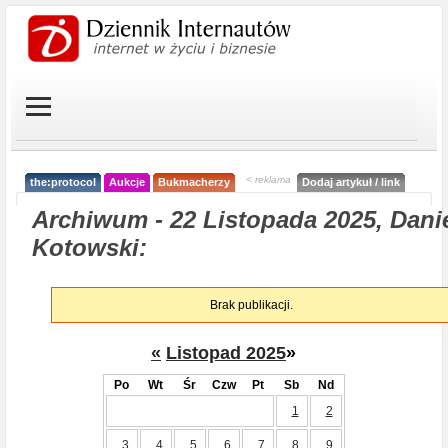
< reklama
the:protocol
Aukcje
Bukmacherzy
Dodaj artykuł / link
Archiwum - 22 Listopada 2025, Dani
Kotowski:
Brak publikacji.
«
Listopad 2025
»
Po
Wt
Śr
Czw
Pt
Sb
Nd
1
2
3
4
5
6
7
8
9