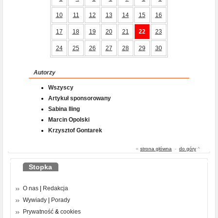
10
11
12
13
14
15
16
17
18
19
20
21
22
23
24
25
26
27
28
29
30
Autorzy
Wszyscy
Artykuł sponsorowany
Sabina Iling
Marcin Opolski
Krzysztof Gontarek
«
strona główna
-
do góry
^
Stopka
O nas
|
Redakcja
Wywiady
|
Porady
Prywatność
&
cookies