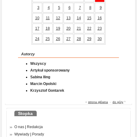
3
4
5
6
7
8
9
10
11
12
13
14
15
16
17
18
19
20
21
22
23
24
25
26
27
28
29
30
Autorzy
Wszyscy
Artykuł sponsorowany
Sabina Iling
Marcin Opolski
Krzysztof Gontarek
«
strona główna
-
do góry
^
Stopka
O nas
|
Redakcja
Wywiady
|
Porady