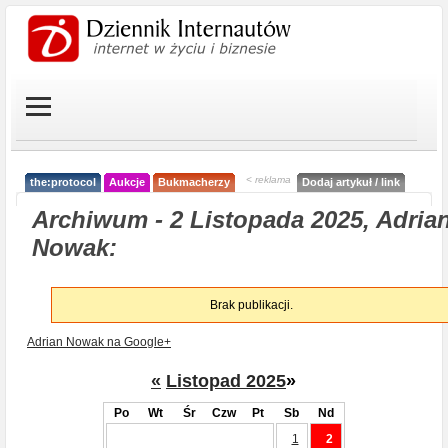
< reklama
the:protocol
Aukcje
Bukmacherzy
Dodaj artykuł / link
Archiwum - 2 Listopada 2025, Adria
Nowak:
Brak publikacji.
Adrian Nowak na Google+
«
Listopad 2025
»
Po
Wt
Śr
Czw
Pt
Sb
Nd
1
2