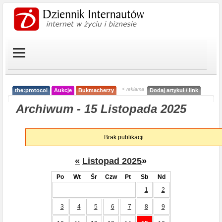
< reklama
the:protocol
Aukcje
Bukmacherzy
Dodaj artykuł / link
Archiwum - 15 Listopada 2025
Brak publikacji.
«
Listopad 2025
»
Po
Wt
Śr
Czw
Pt
Sb
Nd
1
2
3
4
5
6
7
8
9