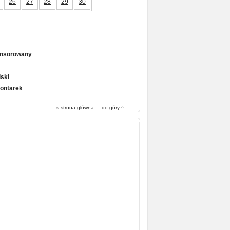
26
27
28
29
30
onsorowany
ski
Gontarek
«
strona główna
-
do góry
^