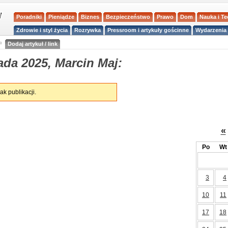
Poradniki
Pieniądze
Biznes
Bezpieczeństwo
Prawo
Dom
Nauka i T
Zdrowie i styl życia
Rozrywka
Pressroom i artykuły gościnne
Wydarzenia 
a
Dodaj artykuł / link
ada 2025, Marcin Maj:
ak publikacji.
«
Po
Wt
3
4
10
11
17
18