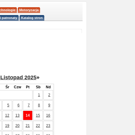
echnologie
Motoryzacja
i patronaty
Katalog stron
Listopad 2025
»
Śr
Czw
Pt
Sb
Nd
1
2
5
6
7
8
9
12
13
14
15
16
19
20
21
22
23