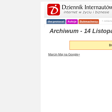
< reklam
the:protocol
Aukcje
Bukmacherzy
Archiwum - 14 Listop
Br
Marcin Maj na Google+