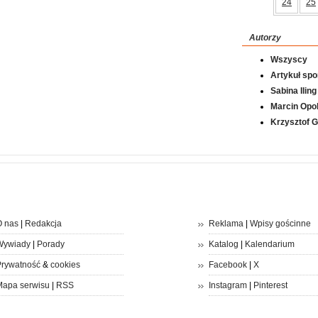
24
25
Autorzy
Wszyscy
Artykuł sp
Sabina Iling
Marcin Opol
Krzysztof 
 nas
|
Redakcja
Reklama
|
Wpisy gościnne
Wywiady
|
Porady
Katalog
|
Kalendarium
rywatność
&
cookies
Facebook
|
X
apa serwisu
|
RSS
Instagram
|
Pinterest