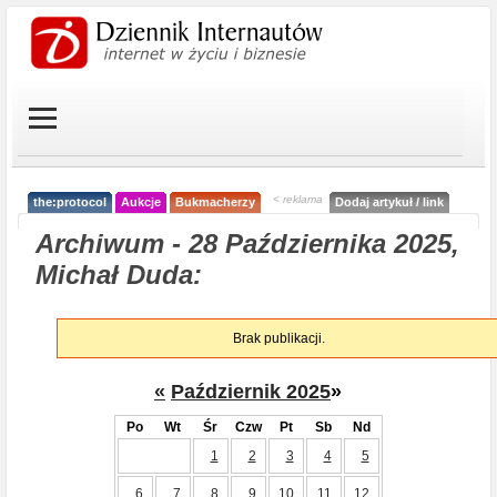
< reklama
the:protocol
Aukcje
Bukmacherzy
Dodaj artykuł / link
Archiwum - 28 Października 2025,
Michał Duda:
Brak publikacji.
«
Październik 2025
»
Po
Wt
Śr
Czw
Pt
Sb
Nd
1
2
3
4
5
6
7
8
9
10
11
12