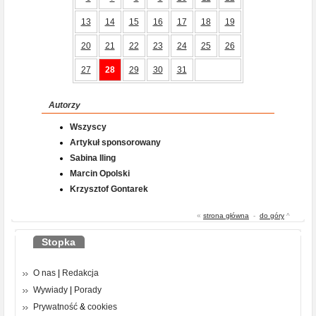
13
14
15
16
17
18
19
20
21
22
23
24
25
26
27
28
29
30
31
Autorzy
Wszyscy
Artykuł sponsorowany
Sabina Iling
Marcin Opolski
Krzysztof Gontarek
«
strona główna
-
do góry
^
Stopka
O nas
|
Redakcja
Wywiady
|
Porady
Prywatność
&
cookies