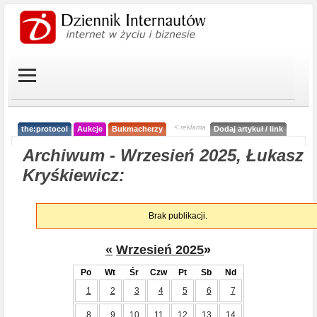
< reklama
the:protocol
Aukcje
Bukmacherzy
Dodaj artykuł / link
Archiwum - Wrzesień 2025, Łukasz
Kryśkiewicz:
Brak publikacji.
«
Wrzesień 2025
»
Po
Wt
Śr
Czw
Pt
Sb
Nd
1
2
3
4
5
6
7
8
9
10
11
12
13
14