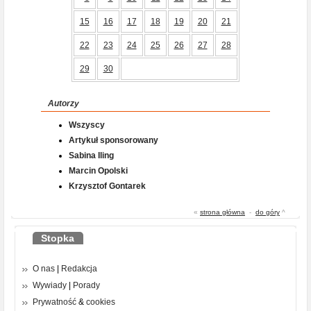
15
16
17
18
19
20
21
22
23
24
25
26
27
28
29
30
Autorzy
Wszyscy
Artykuł sponsorowany
Sabina Iling
Marcin Opolski
Krzysztof Gontarek
«
strona główna
-
do góry
^
Stopka
O nas
|
Redakcja
Wywiady
|
Porady
Prywatność
&
cookies