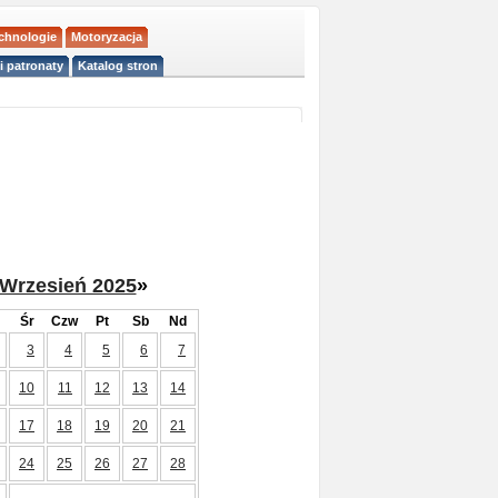
echnologie
Motoryzacja
i patronaty
Katalog stron
Wrzesień 2025
»
Śr
Czw
Pt
Sb
Nd
3
4
5
6
7
10
11
12
13
14
17
18
19
20
21
24
25
26
27
28