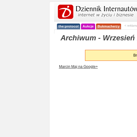
< reklam
the:protocol
Aukcje
Bukmacherzy
Archiwum - Wrzesień 
Br
Marcin Maj na Google+