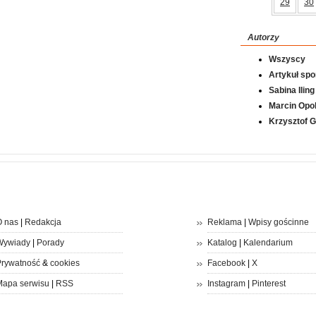
29
30
Autorzy
Wszyscy
Artykuł sp
Sabina Iling
Marcin Opol
Krzysztof 
 nas
|
Redakcja
Reklama
|
Wpisy gościnne
Wywiady
|
Porady
Katalog
|
Kalendarium
rywatność
&
cookies
Facebook
|
X
apa serwisu
|
RSS
Instagram
|
Pinterest