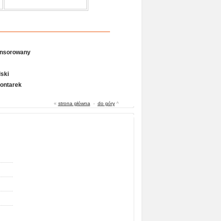
onsorowany
ski
Gontarek
«
strona główna
-
do góry
^