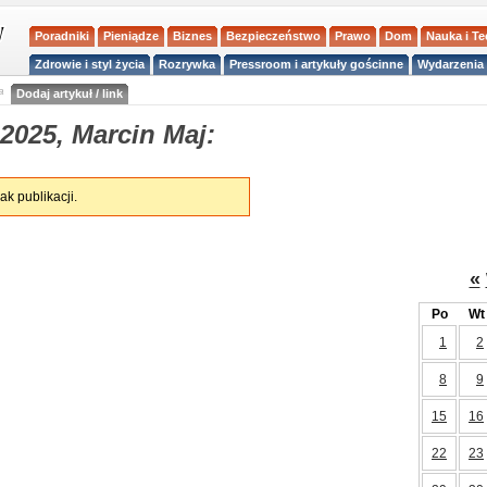
Poradniki
Pieniądze
Biznes
Bezpieczeństwo
Prawo
Dom
Nauka i T
Zdrowie i styl życia
Rozrywka
Pressroom i artykuły gościnne
Wydarzenia 
a
Dodaj artykuł / link
2025, Marcin Maj:
ak publikacji.
«
Po
Wt
1
2
8
9
15
16
22
23