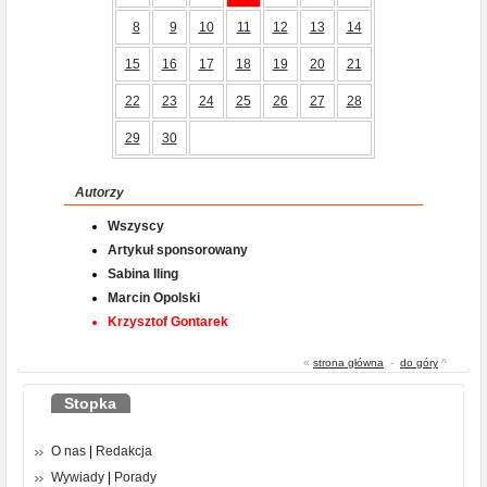
8
9
10
11
12
13
14
15
16
17
18
19
20
21
22
23
24
25
26
27
28
29
30
Autorzy
Wszyscy
Artykuł sponsorowany
Sabina Iling
Marcin Opolski
Krzysztof Gontarek
«
strona główna
-
do góry
^
Stopka
O nas
|
Redakcja
Wywiady
|
Porady