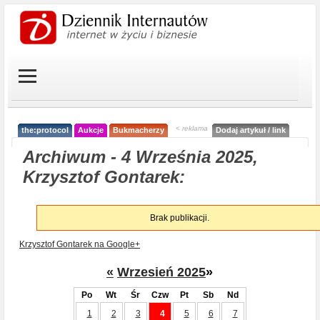
< reklama
the:protocol
Aukcje
Bukmacherzy
Dodaj artykuł / link
Archiwum - 4 Września 2025,
Krzysztof Gontarek:
Brak publikacji.
Krzysztof Gontarek na Google+
«
Wrzesień 2025
»
Po
Wt
Śr
Czw
Pt
Sb
Nd
1
2
3
4
5
6
7