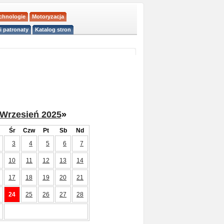
echnologie
Motoryzacja
i patronaty
Katalog stron
Wrzesień 2025
»
Śr
Czw
Pt
Sb
Nd
3
4
5
6
7
10
11
12
13
14
17
18
19
20
21
24
25
26
27
28