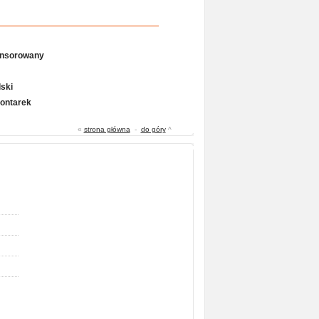
onsorowany
ski
Gontarek
«
strona główna
-
do góry
^