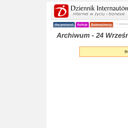
< reklam
the:protocol
Aukcje
Bukmacherzy
Archiwum - 24 Wrześni
Br