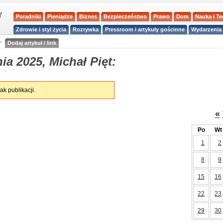
Poradniki
Pieniądze
Biznes
Bezpieczeństwo
Prawo
Dom
Nauka i T
Zdrowie i styl życia
Rozrywka
Pressroom i artykuły gościnne
Wydarzenia 
a
Dodaj artykuł / link
a 2025, Michał Pięt:
ak publikacji.
«
Po
Wt
1
2
8
9
15
16
22
23
29
30