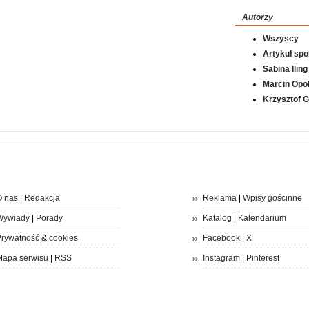
Autorzy
Wszyscy
Artykuł sp
Sabina Iling
Marcin Opol
Krzysztof 
 nas
|
Redakcja
Reklama
|
Wpisy gościnne
Wywiady
|
Porady
Katalog
|
Kalendarium
rywatność
&
cookies
Facebook
|
X
apa serwisu
|
RSS
Instagram
|
Pinterest