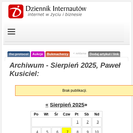
< reklama
the:protocol
Aukcje
Bukmacherzy
Dodaj artykuł / link
Archiwum - Sierpień 2025, Paweł
Kusiciel:
Brak publikacji.
«
Sierpień 2025
»
Po
Wt
Śr
Czw
Pt
Sb
Nd
1
2
3
4
5
6
7
8
9
10