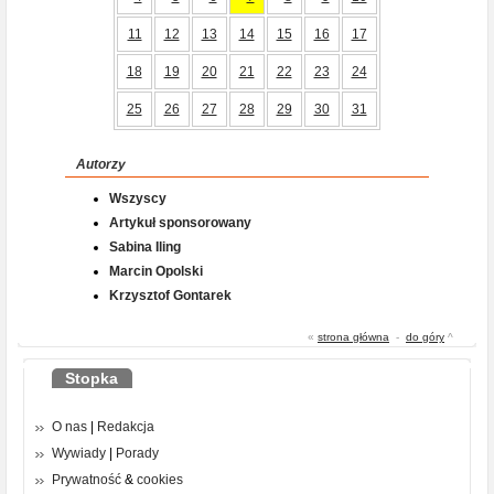
11
12
13
14
15
16
17
18
19
20
21
22
23
24
25
26
27
28
29
30
31
Autorzy
Wszyscy
Artykuł sponsorowany
Sabina Iling
Marcin Opolski
Krzysztof Gontarek
«
strona główna
-
do góry
^
Stopka
O nas
|
Redakcja
Wywiady
|
Porady
Prywatność
&
cookies