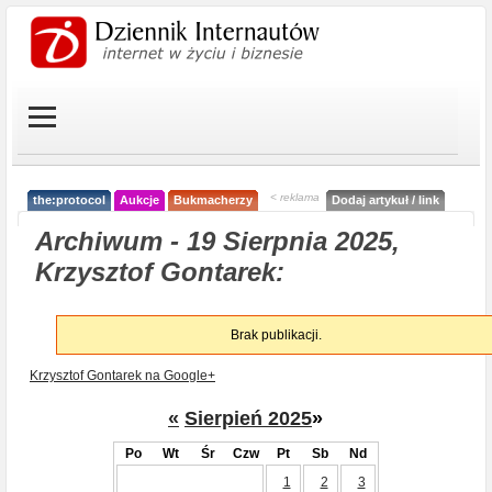
< reklama
the:protocol
Aukcje
Bukmacherzy
Dodaj artykuł / link
Archiwum - 19 Sierpnia 2025,
Krzysztof Gontarek:
Brak publikacji.
Krzysztof Gontarek na Google+
«
Sierpień 2025
»
Po
Wt
Śr
Czw
Pt
Sb
Nd
1
2
3