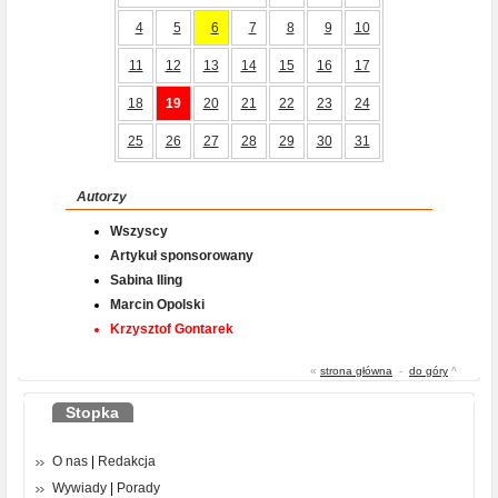
4
5
6
7
8
9
10
11
12
13
14
15
16
17
18
19
20
21
22
23
24
25
26
27
28
29
30
31
Autorzy
Wszyscy
Artykuł sponsorowany
Sabina Iling
Marcin Opolski
Krzysztof Gontarek
«
strona główna
-
do góry
^
Stopka
O nas
|
Redakcja
Wywiady
|
Porady