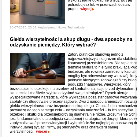
wykorzystanie dokładnie wtedy, gdy jej
potrzebujesz lub w przerwach dostaw
prądu.
więcej
30-07-2025, 23:09, Artykuł poradnikowy,
Technologie
Giełda wierzytelności a skup długu - dwa sposoby na
odzyskanie pieniędzy. Który wybrać?
Zatory płatnicze stanowią jedno z
najpoważniejszych zagrożeń dla stabilno
finansowej przedsiębiorstw. Niezapłacon
terminie faktura to nie tylko brakująca kw
budżecie, ale również zamrożony kapitał, 
mógłby być reinwestowany w rozwój firmy
pokrycie bieżących zobowiązań czy bud
poduszki finansowej. Wierzyciel, który
bezskutecznie oczekuje na przelew od kontrahenta, staje przed dylematem: 
skutecznie i możliwie szybko odzyskać swoje pieniądze? Rynek oferuje
wyspecjalizowane narzędzia, które wykraczają poza standardowe wezwania
zapłaty czy długotrwałe procesy sądowe. Dwa z najpopularniejszych rozwiąz
giełda wierzytelności oraz bezpośredni skup długu. Chociaż oba mechaniz
prowadzą do tego samego celu – odzyskania należności – to ich specyfika,
przebieg i skutki dla przedsiębiorcy są diametralnie różne. Zrozumienie tych 
jest fundamentalne dla podjęcia świadomej i strategicznej decyzji, która poz
zoptymalizować proces windykacji i wybrać ścieżkę najlepiej dopasowaną d
indywidualnej sytuacji firmy, jej priorytetów oraz charakteru samej
wierzytelności.
więcej