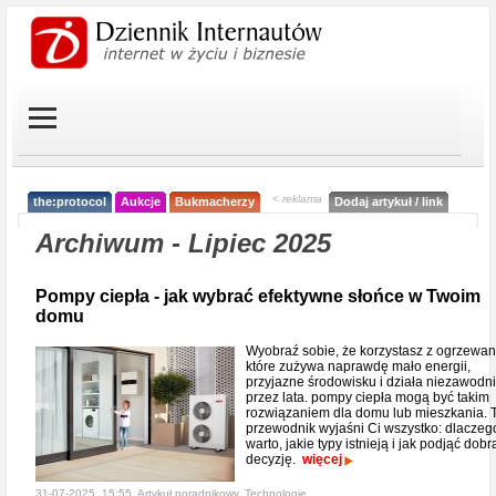
< reklama
the:protocol
Aukcje
Bukmacherzy
Dodaj artykuł / link
Archiwum - Lipiec 2025
Pompy ciepła - jak wybrać efektywne słońce w Twoim
domu
Wyobraź sobie, że korzystasz z ogrzewan
które zużywa naprawdę mało energii,
przyjazne środowisku i działa niezawodn
przez lata. pompy ciepła mogą być takim
rozwiązaniem dla domu lub mieszkania. 
przewodnik wyjaśni Ci wszystko: dlaczeg
warto, jakie typy istnieją i jak podjąć dobr
decyzję.
więcej
31-07-2025, 15:55, Artykuł poradnikowy,
Technologie