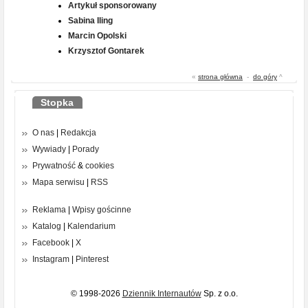
Artykuł sponsorowany
Sabina Iling
Marcin Opolski
Krzysztof Gontarek
«
strona główna
-
do góry
^
Stopka
O nas
|
Redakcja
Wywiady
|
Porady
Prywatność
&
cookies
Mapa serwisu
|
RSS
Reklama
|
Wpisy gościnne
Katalog
|
Kalendarium
Facebook
|
X
Instagram
|
Pinterest
© 1998-2026
Dziennik Internautów
Sp. z o.o.