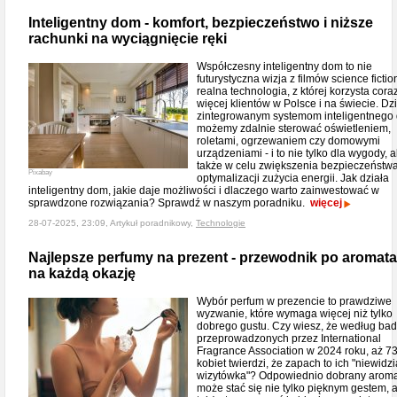
Inteligentny dom - komfort, bezpieczeństwo i niższe
rachunki na wyciągnięcie ręki
Współczesny inteligentny dom to nie
futurystyczna wizja z filmów science fictio
realna technologia, z której korzysta cora
więcej klientów w Polsce i na świecie. Dzi
zintegrowanym systemom inteligentnego
możemy zdalnie sterować oświetleniem,
roletami, ogrzewaniem czy domowymi
urządzeniami - i to nie tylko dla wygody, a
także w celu zwiększenia bezpieczeństwa
Pixabay
optymalizacji zużycia energii. Jak działa
inteligentny dom, jakie daje możliwości i dlaczego warto zainwestować w
sprawdzone rozwiązania? Sprawdź w naszym poradniku.
więcej
28-07-2025, 23:09, Artykuł poradnikowy,
Technologie
Najlepsze perfumy na prezent - przewodnik po aromat
na każdą okazję
Wybór perfum w prezencie to prawdziwe
wyzwanie, które wymaga więcej niż tylko
dobrego gustu. Czy wiesz, że według ba
przeprowadzonych przez International
Fragrance Association w 2024 roku, aż 
kobiet twierdzi, że zapach to ich "niewidz
wizytówka"? Odpowiednio dobrany aroma
może stać się nie tylko pięknym gestem, a