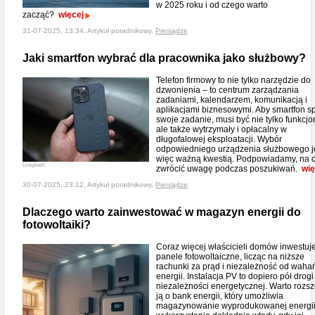
w 2025 roku i od czego warto
zacząć?
więcej
31-07-2025, 13:34, Artykuł poradnikowy,
Pieniądze
Jaki smartfon wybrać dla pracownika jako służbowy?
Telefon firmowy to nie tylko narzędzie do
dzwonienia – to centrum zarządzania
zadaniami, kalendarzem, komunikacją i
aplikacjami biznesowymi. Aby smartfon sp
swoje zadanie, musi być nie tylko funkcjo
ale także wytrzymały i opłacalny w
długofalowej eksploatacji. Wybór
odpowiedniego urządzenia służbowego j
więc ważną kwestią. Podpowiadamy, na 
Unsplash
zwrócić uwagę podczas poszukiwań.
wię
30-07-2025, 23:12, Artykuł poradnikowy,
Pieniądze
Dlaczego warto zainwestować w magazyn energii do
fotowoltaiki?
Coraz więcej właścicieli domów inwestuj
panele fotowoltaiczne, licząc na niższe
rachunki za prąd i niezależność od waha
energii. Instalacja PV to dopiero pół drogi
niezależności energetycznej. Warto rozsz
ją o bank energii, który umożliwia
magazynowanie wyprodukowanej energii i