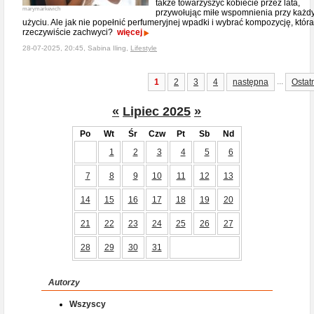
także towarzyszyć kobiecie przez lata,
marymarkevich
przywołując miłe wspomnienia przy każ
użyciu. Ale jak nie popełnić perfumeryjnej wpadki i wybrać kompozycję, która
rzeczywiście zachwyci?
więcej
28-07-2025, 20:45, Sabina Iling,
Lifestyle
...
1
2
3
4
następna
Ostat
«
Lipiec 2025
»
Po
Wt
Śr
Czw
Pt
Sb
Nd
1
2
3
4
5
6
7
8
9
10
11
12
13
14
15
16
17
18
19
20
21
22
23
24
25
26
27
28
29
30
31
Autorzy
Wszyscy