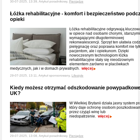
30-07-2025, 13:39, Artykuł poradnikowy,
Pieniądze
Łóżka rehabilitacyjne - komfort i bezpieczeństwo podc
opieki
Łóżka rehabilitacyjne odgrywają kluczową
w opiece nad osobami chorymi, starszymi
wymagającymi długoterminowej
rekonwalescencji. Sprzęt ten ułatwia cod
pielęgnację oraz poprawia komfort nie tyl
pacjentom, ale i opiekunom. Dzięki
nowoczesnym technologiom łóżka
rehabilitacyjne stały się nieodzownym
elementem zarówno w placówkach
medycznych, jak i w domach prywatnych.
więcej
29-07-2025, 13:11, Artykuł sponsorowany,
Lifestyle
Kiedy możesz otrzymać odszkodowanie powypadkow
UK?
W Wielkiej Brytanii działa jasny system p
który daje ochronę osobom poszkodowa
przez czyjąś winę lub
niedopatrzenie.
więcej
29-07-2025, 13:08, Artykuł poradnikowy,
Pieniądze