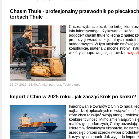
Chasm Thule - profesjonalny przewodnik po plecakach
torbach Thule
Chcesz wybrać plecak lub torbę, która pr
lata intensywnego użytkowania i każdą
pogodę? chasm thule to jedna z najlepsz
propozycji wśród funkcjonalnych modeli
outdoorowych. W tym artykule omówię je
konstrukcję, materiały, mocne strony i syt
w których naprawdę się sprawdzi.
więcej
31-07-2025, 13:40, Artykuł partnera,
Technologie
Import z Chin w 2025 roku - jak zacząć krok po kroku?
Importowanie towarów z Chin to nadal je
najbardziej opłacalnych rozwiązań dla fir
które chcą rozwijać swoją ofertę i zwięks
konkurencyjność. Mimo zmieniających si
realiów gospodarczych, Chiny pozostają
liderem w światowym eksporcie, dostarcz
przedsiębiorcom szeroki wybór produktó
korzystnych cenach. Jak wygląda import 