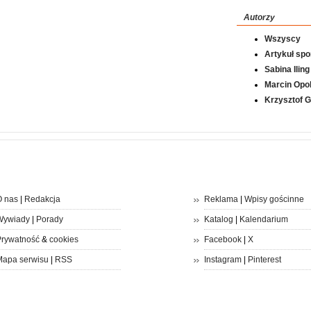
Autorzy
Wszyscy
Artykuł sp
Sabina Iling
Marcin Opol
Krzysztof 
 nas
|
Redakcja
Reklama
|
Wpisy gościnne
Wywiady
|
Porady
Katalog
|
Kalendarium
rywatność
&
cookies
Facebook
|
X
apa serwisu
|
RSS
Instagram
|
Pinterest