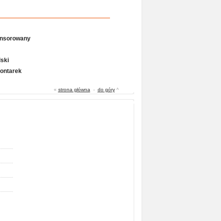
onsorowany
ski
Gontarek
«
strona główna
-
do góry
^