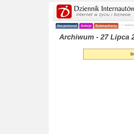
< reklam
the:protocol
Aukcje
Bukmacherzy
Archiwum - 27 Lipca 
Br