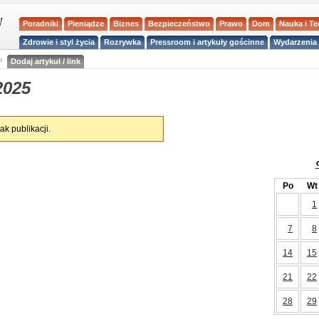
Poradniki
Pieniądze
Biznes
Bezpieczeństwo
Prawo
Dom
Nauka i T
Zdrowie i styl życia
Rozrywka
Pressroom i artykuły gościnne
Wydarzenia 
a
Dodaj artykuł / link
2025
ak publikacji.
Po
Wt
1
7
8
14
15
21
22
28
29