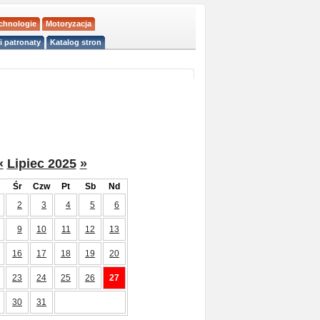
echnologie
Motoryzacja
i patronaty
Katalog stron
«
Lipiec 2025
»
Śr
Czw
Pt
Sb
Nd
2
3
4
5
6
9
10
11
12
13
16
17
18
19
20
23
24
25
26
27
30
31