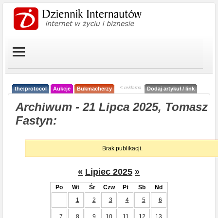
< reklama
the:protocol
Aukcje
Bukmacherzy
Dodaj artykuł / link
Archiwum - 21 Lipca 2025, Tomasz
Fastyn:
Brak publikacji.
«
Lipiec 2025
»
Po
Wt
Śr
Czw
Pt
Sb
Nd
1
2
3
4
5
6
7
8
9
10
11
12
13