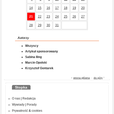
14
15
16
17
18
19
20
21
22
23
24
25
26
27
28
29
30
31
Autorzy
Wszyscy
Artykuł sponsorowany
Sabina Iling
Marcin Opolski
Krzysztof Gontarek
«
strona główna
-
do góry
^
Stopka
O nas
|
Redakcja
Wywiady
|
Porady
Prywatność
&
cookies