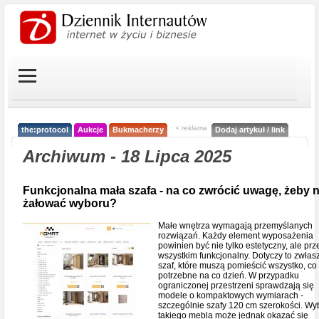
< reklama
the:protocol
Aukcje
Bukmacherzy
Dodaj artykuł / link
Archiwum - 18 Lipca 2025
Funkcjonalna mała szafa - na co zwrócić uwagę, żeby n
żałować wyboru?
Małe wnętrza wymagają przemyślanych
rozwiązań. Każdy element wyposażenia
powinien być nie tylko estetyczny, ale pr
wszystkim funkcjonalny. Dotyczy to zwłas
szaf, które muszą pomieścić wszystko, co
potrzebne na co dzień. W przypadku
ograniczonej przestrzeni sprawdzają się
modele o kompaktowych wymiarach -
szczególnie szafy 120 cm szerokości. Wy
takiego mebla może jednak okazać się