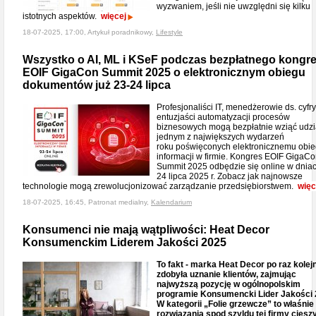
wyzwaniem, jeśli nie uwzględni się kilku
istotnych aspektów.
więcej
18-07-2025, 17:00, Artykuł poradnikowy,
Lifestyle
Wszystko o AI, ML i KSeF podczas bezpłatnego kongr
EOIF GigaCon Summit 2025 o elektronicznym obiegu
dokumentów już 23-24 lipca
Profesjonaliści IT, menedżerowie ds. cyfryz
entuzjaści automatyzacji procesów
biznesowych mogą bezpłatnie wziąć udzi
jednym z największych wydarzeń
roku poświęconych elektronicznemu obi
informacji w firmie. Kongres EOIF GigaC
Summit 2025 odbędzie się online w dnia
24 lipca 2025 r. Zobacz jak najnowsze
technologie mogą zrewolucjonizować zarządzanie przedsiębiorstwem.
więc
18-07-2025, 16:45, Patronat medialny,
Kalendarium
Konsumenci nie mają wątpliwości: Heat Decor
Konsumenckim Liderem Jakości 2025
To fakt - marka Heat Decor po raz kolej
zdobyła uznanie klientów, zajmując
najwyższą pozycję w ogólnopolskim
programie Konsumencki Lider Jakości 
W kategorii „Folie grzewcze” to właśnie
rozwiązania spod szyldu tej firmy cieszy