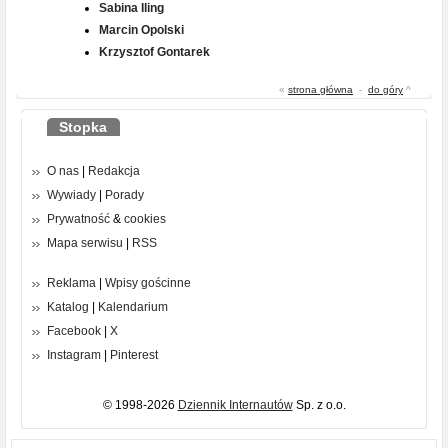
Sabina Iling
Marcin Opolski
Krzysztof Gontarek
«
strona główna
-
do góry
^
Stopka
O nas
|
Redakcja
Wywiady
|
Porady
Prywatność
&
cookies
Mapa serwisu
|
RSS
Reklama
|
Wpisy gościnne
Katalog
|
Kalendarium
Facebook
|
X
Instagram
|
Pinterest
© 1998-2026
Dziennik Internautów
Sp. z o.o.