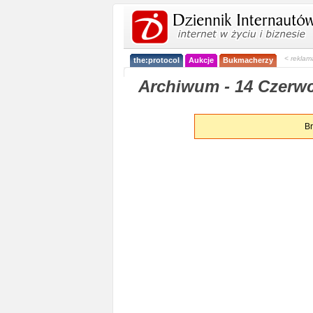
< reklam
the:protocol
Aukcje
Bukmacherzy
Archiwum - 14 Czerwc
Br