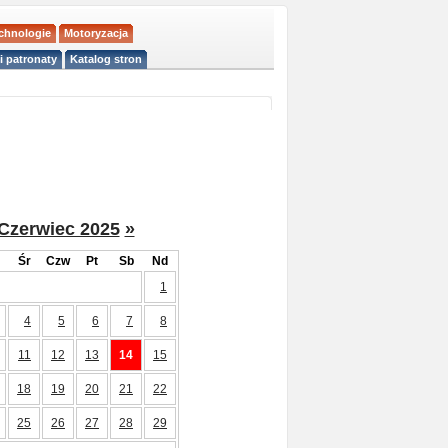
echnologie
Motoryzacja
i patronaty
Katalog stron
Czerwiec 2025
»
Śr
Czw
Pt
Sb
Nd
1
4
5
6
7
8
11
12
13
14
15
18
19
20
21
22
25
26
27
28
29