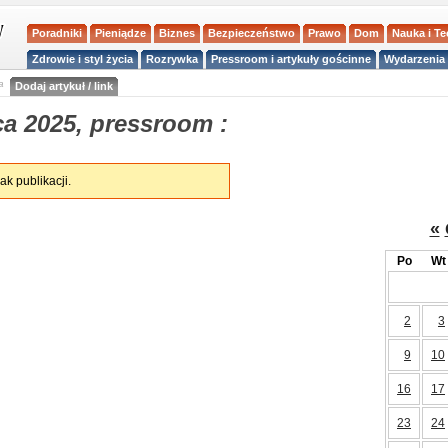
Poradniki
Pieniądze
Biznes
Bezpieczeństwo
Prawo
Dom
Nauka i T
Zdrowie i styl życia
Rozrywka
Pressroom i artykuły gościnne
Wydarzenia 
a
Dodaj artykuł / link
a 2025, pressroom :
ak publikacji.
«
Po
Wt
2
3
9
10
16
17
23
24