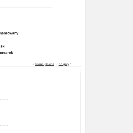
onsorowany
ski
Gontarek
«
strona główna
-
do góry
^