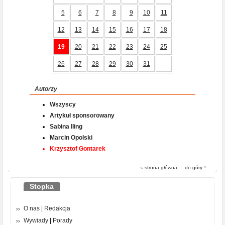
5
6
7
8
9
10
11
12
13
14
15
16
17
18
19
20
21
22
23
24
25
26
27
28
29
30
31
Autorzy
Wszyscy
Artykuł sponsorowany
Sabina Iling
Marcin Opolski
Krzysztof Gontarek
«
strona główna
-
do góry
^
Stopka
O nas
|
Redakcja
Wywiady
|
Porady