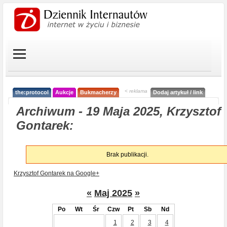
< reklama
the:protocol
Aukcje
Bukmacherzy
Dodaj artykuł / link
Archiwum - 19 Maja 2025, Krzysztof
Gontarek:
Brak publikacji.
Krzysztof Gontarek na Google+
«
Maj 2025
»
Po
Wt
Śr
Czw
Pt
Sb
Nd
1
2
3
4