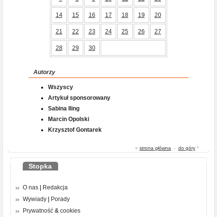
14
15
16
17
18
19
20
21
22
23
24
25
26
27
28
29
30
Autorzy
Wszyscy
Artykuł sponsorowany
Sabina Iling
Marcin Opolski
Krzysztof Gontarek
«
strona główna
-
do góry
^
Stopka
O nas
|
Redakcja
Wywiady
|
Porady
Prywatność
&
cookies