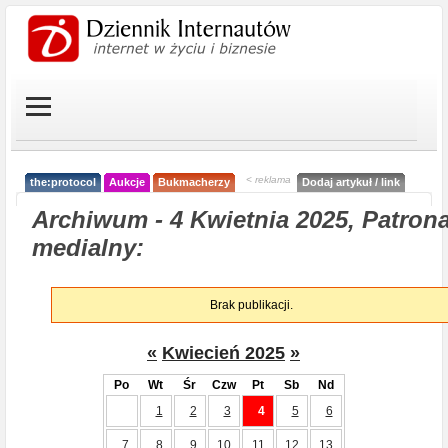
< reklama
the:protocol
Aukcje
Bukmacherzy
Dodaj artykuł / link
Archiwum - 4 Kwietnia 2025, Patrona
medialny:
Brak publikacji.
«
Kwiecień 2025
»
Po
Wt
Śr
Czw
Pt
Sb
Nd
1
2
3
4
5
6
7
8
9
10
11
12
13