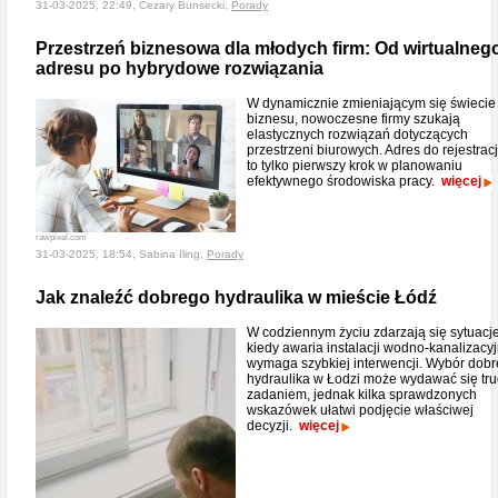
31-03-2025, 22:49, Cezary Bunsecki,
Porady
Przestrzeń biznesowa dla młodych firm: Od wirtualneg
adresu po hybrydowe rozwiązania
W dynamicznie zmieniającym się świecie
biznesu, nowoczesne firmy szukają
elastycznych rozwiązań dotyczących
przestrzeni biurowych. Adres do rejestracj
to tylko pierwszy krok w planowaniu
efektywnego środowiska pracy.
więcej
rawpixel.com
31-03-2025, 18:54, Sabina Iling,
Porady
Jak znaleźć dobrego hydraulika w mieście Łódź
W codziennym życiu zdarzają się sytuacje
kiedy awaria instalacji wodno-kanalizacyj
wymaga szybkiej interwencji. Wybór dob
hydraulika w Łodzi może wydawać się tr
zadaniem, jednak kilka sprawdzonych
wskazówek ułatwi podjęcie właściwej
decyzji.
więcej