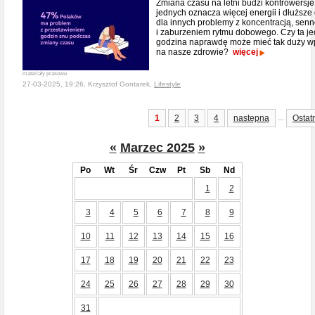
Zmiana czasu na letni budzi kontrowersje
jednych oznacza więcej energii i dłuższe 
dla innych problemy z koncentracją, senn
i zaburzeniem rytmu dobowego. Czy ta j
godzina naprawdę może mieć tak duży w
na nasze zdrowie?
więcej
materiały prasowe
27-03-2025, 19:26, Krzysztof Gontarek,
Lifestyle
...
1
2
3
4
następna
Ostat
«
Marzec 2025
»
Po
Wt
Śr
Czw
Pt
Sb
Nd
1
2
3
4
5
6
7
8
9
10
11
12
13
14
15
16
17
18
19
20
21
22
23
24
25
26
27
28
29
30
31