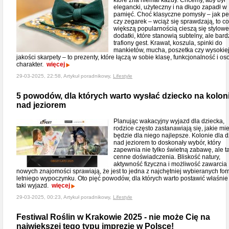
które zna niemal każdy. Chcemy, aby był
elegancki, użyteczny i na długo zapadł w
pamięć. Choć klasyczne pomysły – jak p
czy zegarek – wciąż się sprawdzają, to c
większą popularnością cieszą się stylowe
dodatki, które stanowią subtelny, ale bar
trafiony gest. Krawat, koszula, spinki do
mankietów, mucha, poszetka czy wysokie
jakości skarpety – to prezenty, które łączą w sobie klasę, funkcjonalność i os
charakter.
więcej
29-03-2025, 22:58, Artykuł poradnikowy,
Lifestyle
5 powodów, dla których warto wysłać dziecko na kolon
nad jeziorem
Planując wakacyjny wyjazd dla dziecka,
rodzice często zastanawiają się, jakie mi
będzie dla niego najlepsze. Kolonie dla d
nad jeziorem to doskonały wybór, który
zapewnia nie tylko świetną zabawę, ale t
cenne doświadczenia. Bliskość natury,
aktywność fizyczna i możliwość zawarcia
nowych znajomości sprawiają, że jest to jedna z najchętniej wybieranych fo
letniego wypoczynku. Oto pięć powodów, dla których warto postawić właśnie
taki wyjazd.
więcej
29-03-2025, 00:23, Artykuł poradnikowy,
Lifestyle
Festiwal Roślin w Krakowie 2025 - nie może Cię na
największej tego typu imprezie w Polsce!