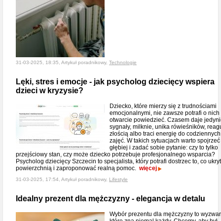
31-03-2025, 18:35, Artykuł poradnikowy,
Technologie
Lęki, stres i emocje - jak psycholog dziecięcy wspiera
dzieci w kryzysie?
Dziecko, które mierzy się z trudnościami
emocjonalnymi, nie zawsze potrafi o nich
otwarcie powiedzieć. Czasem daje jedyn
sygnały, milknie, unika rówieśników, reag
złością albo traci energię do codziennych
zajęć. W takich sytuacjach warto spojrzeć
głębiej i zadać sobie pytanie: czy to tylko
przejściowy stan, czy może dziecko potrzebuje profesjonalnego wsparcia?
Psycholog dziecięcy Szczecin to specjalista, który potrafi dostrzec to, co ukry
powierzchnią i zaproponować realną pomoc.
więcej
31-03-2025, 17:54, Artykuł poradnikowy,
Lifestyle
Idealny prezent dla mężczyzny - elegancja w detalu
Wybór prezentu dla mężczyzny to wyzwan