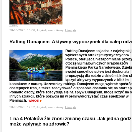
Zvolskiy
28-03-2025, 13:00, Artykuł poradnikowy,
Lifestyle
Rafting Dunajcem: Aktywny wypoczynek dla całej rodz
Rafting Dunajcem to jedna z najchętniej
wybieranych atrakcji turystycznych w
Polsce, oferująca niezapomniane przeż
otoczeniu malowniczych krajobrazów
Pienińskiego Parku Narodowego. Dzięki
swojej specyfice spływ jest doskonałą
propozycją dla rodzin z dziećmi, które 
łączyć aktywny wypoczynek z bliskim
kontaktem z naturą. Uczestnicy raftingu Dunajcem mogą wybrać spośród
dostępnych tras, a także zdecydować o sposobie dostania się na start sp
Ponadto osoby, które zdecydują się na spływ Dunajcem, mogą liczyć na 
innych atrakcji, które pozwolą im w pełni wykorzystać czas spędzony w
Pieninach.
więcej
28-03-2025, 12:52, Artykuł poradnikowy,
Lifestyle
1 na 4 Polaków źle znosi zmianę czasu. Jak jedna godz
może wpłynąć na zdrowie?