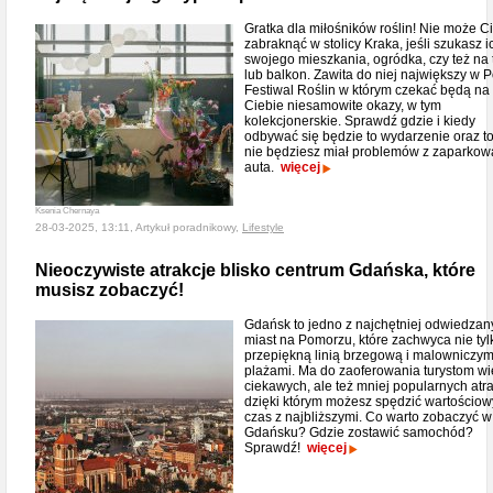
Gratka dla miłośników roślin! Nie może C
zabraknąć w stolicy Kraka, jeśli szukasz i
swojego mieszkania, ogródka, czy też na 
lub balkon. Zawita do niej największy w 
Festiwal Roślin w którym czekać będą na
Ciebie niesamowite okazy, w tym
kolekcjonerskie. Sprawdź gdzie i kiedy
odbywać się będzie to wydarzenie oraz to
nie będziesz miał problemów z zaparko
auta.
więcej
Ksenia Chernaya
28-03-2025, 13:11, Artykuł poradnikowy,
Lifestyle
Nieoczywiste atrakcje blisko centrum Gdańska, które
musisz zobaczyć!
Gdańsk to jedno z najchętniej odwiedzan
miast na Pomorzu, które zachwyca nie tyl
przepiękną linią brzegową i malowniczym
plażami. Ma do zaoferowania turystom wi
ciekawych, ale też mniej popularnych atra
dzięki którym możesz spędzić wartościow
czas z najbliższymi. Co warto zobaczyć w
Gdańsku? Gdzie zostawić samochód?
Sprawdź!
więcej