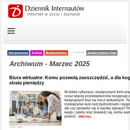
< reklama
the:protocol
Aukcje
Bukmacherzy
Dodaj artykuł / link
Archiwum - Marzec 2025
Biura wirtualne: Komu pozwolą zaoszczędzić, a dla kog
strata pieniędzy
W dobie cyfryzacji i elastycznych form pr
coraz więcej przedsiębiorców rezygnuje 
tradycyjnych biur na rzecz wirtualnych. To
rozwiązanie kusi oszczędnościami i wygo
ale czy sprawdzi się w każdej sytuacji? P
wady i zalety oraz dowiedz się, komu wart
polecić.
więcej
cookie_studio