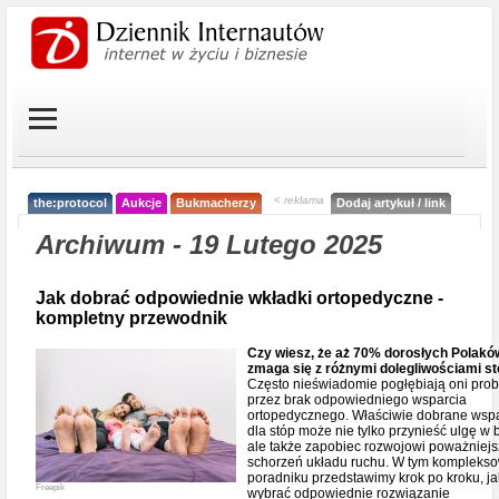
< reklama
the:protocol
Aukcje
Bukmacherzy
Dodaj artykuł / link
Archiwum - 19 Lutego 2025
Jak dobrać odpowiednie wkładki ortopedyczne -
kompletny przewodnik
Czy wiesz, że aż 70% dorosłych Polakó
zmaga się z różnymi dolegliwościami s
Często nieświadomie pogłębiają oni pro
przez brak odpowiedniego wsparcia
ortopedycznego. Właściwie dobrane wsp
dla stóp może nie tylko przynieść ulgę w 
ale także zapobiec rozwojowi poważniej
schorzeń układu ruchu. W tym kompleks
poradniku przedstawimy krok po kroku, ja
Freepik
wybrać odpowiednie rozwiązanie