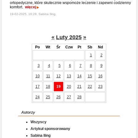
ortopedyczne, które skutecznie wspomoże leczenie i zapewni codzienny
komfort.
więcej
19-02-2025, 16:28, Sabina Iling,
«
Luty 2025
»
Po
Wt
Śr
Czw
Pt
Sb
Nd
1
2
3
4
5
6
7
8
9
10
11
12
13
14
15
16
17
18
19
20
21
22
23
24
25
26
27
28
Autorzy
Wszyscy
Artykuł sponsorowany
Sabina Iling