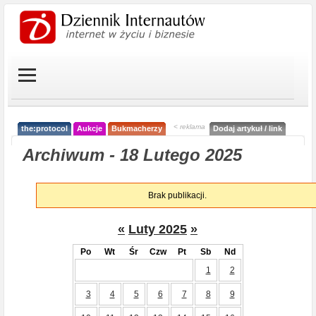
< reklama
the:protocol
Aukcje
Bukmacherzy
Dodaj artykuł / link
Archiwum - 18 Lutego 2025
Brak publikacji.
«
Luty 2025
»
Po
Wt
Śr
Czw
Pt
Sb
Nd
1
2
3
4
5
6
7
8
9