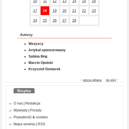
10
11
12
13
14
15
16
17
18
19
20
21
22
23
24
25
26
27
28
Autorzy
Wszyscy
Artykuł sponsorowany
Sabina Iling
Marcin Opolski
Krzysztof Gontarek
«
strona główna
-
do góry
^
Stopka
O nas
|
Redakcja
Wywiady
|
Porady
Prywatność
&
cookies
Mapa serwisu
|
RSS