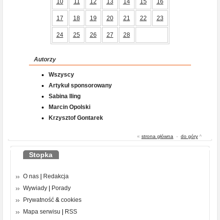
10
11
12
13
14
15
16
17
18
19
20
21
22
23
24
25
26
27
28
Autorzy
Wszyscy
Artykuł sponsorowany
Sabina Iling
Marcin Opolski
Krzysztof Gontarek
«
strona główna
-
do góry
^
Stopka
O nas
|
Redakcja
Wywiady
|
Porady
Prywatność
&
cookies
Mapa serwisu
|
RSS