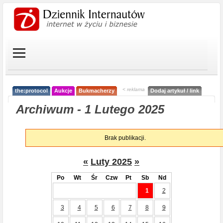
< reklama
the:protocol
Aukcje
Bukmacherzy
Dodaj artykuł / link
Archiwum - 1 Lutego 2025
Brak publikacji.
«
Luty 2025
»
Po
Wt
Śr
Czw
Pt
Sb
Nd
1
2
3
4
5
6
7
8
9