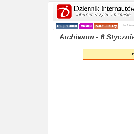
< reklam
the:protocol
Aukcje
Bukmacherzy
Archiwum - 6 Styczni
Br