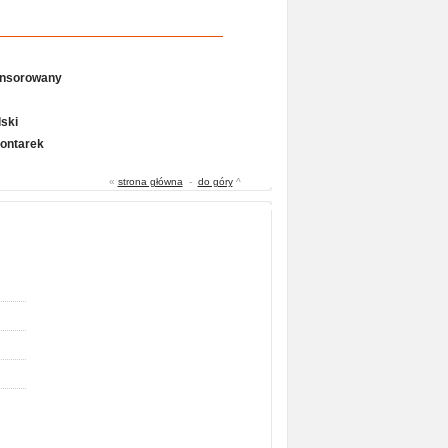
onsorowany
ski
Gontarek
«
strona główna
-
do góry
^