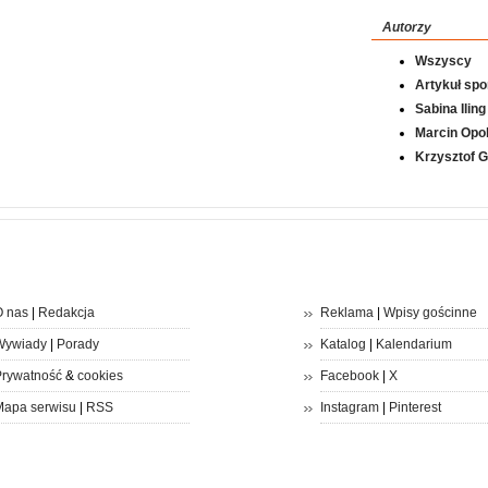
Autorzy
Wszyscy
Artykuł sp
Sabina Iling
Marcin Opol
Krzysztof 
 nas
|
Redakcja
Reklama
|
Wpisy gościnne
Wywiady
|
Porady
Katalog
|
Kalendarium
rywatność
&
cookies
Facebook
|
X
apa serwisu
|
RSS
Instagram
|
Pinterest