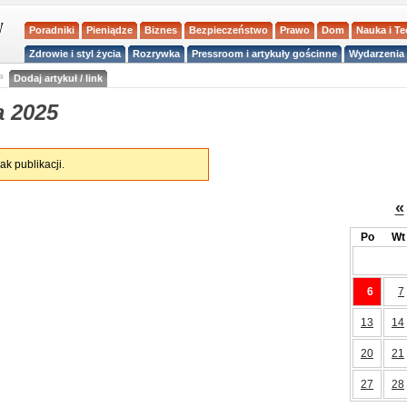
Poradniki
Pieniądze
Biznes
Bezpieczeństwo
Prawo
Dom
Nauka i T
Zdrowie i styl życia
Rozrywka
Pressroom i artykuły gościnne
Wydarzenia 
a
Dodaj artykuł / link
a 2025
ak publikacji.
«
Po
Wt
6
7
13
14
20
21
27
28