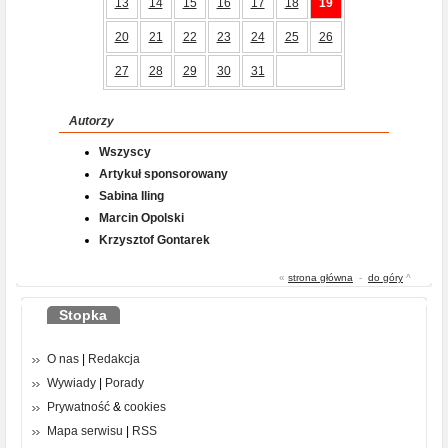
13
14
15
16
17
18
19
20
21
22
23
24
25
26
27
28
29
30
31
Autorzy
Wszyscy
Artykuł sponsorowany
Sabina Iling
Marcin Opolski
Krzysztof Gontarek
«
strona główna
-
do góry
^
Stopka
O nas
|
Redakcja
Wywiady
|
Porady
Prywatność
&
cookies
Mapa serwisu
|
RSS