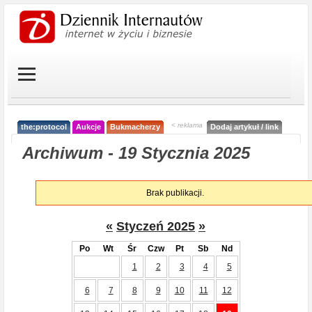
< reklama
the:protocol
Aukcje
Bukmacherzy
Dodaj artykuł / link
Archiwum - 19 Stycznia 2025
Brak publikacji.
«
Styczeń 2025
»
Po
Wt
Śr
Czw
Pt
Sb
Nd
1
2
3
4
5
6
7
8
9
10
11
12