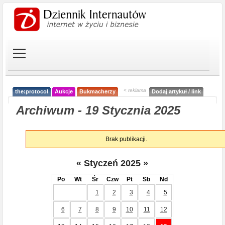
< reklama
the:protocol
Aukcje
Bukmacherzy
Dodaj artykuł / link
Archiwum - 19 Stycznia 2025
Brak publikacji.
«
Styczeń 2025
»
Po
Wt
Śr
Czw
Pt
Sb
Nd
1
2
3
4
5
6
7
8
9
10
11
12