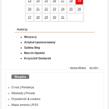
13
14
15
16
17
18
19
20
21
22
23
24
25
26
27
28
29
30
31
Autorzy
Wszyscy
Artykuł sponsorowany
Sabina Iling
Marcin Opolski
Krzysztof Gontarek
«
strona główna
-
do góry
^
Stopka
O nas
|
Redakcja
Wywiady
|
Porady
Prywatność
&
cookies
Mapa serwisu
|
RSS