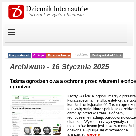
< reklama
the:protocol
Aukcje
Bukmacherzy
Dodaj artykuł / link
Archiwum - 16 Stycznia 2025
Taśma ogrodzeniowa a ochrona przed wiatrem i słońc
ogrodzie
Każdy właściciel ogrodu marzy o przestrz
która zapewnia nie tylko estetykę, ale tak
komfort i funkcjonalność. Taśma ogrodze
to rozwiązanie, które spełnia te oczekiwan
chroniąc przed wiatrem i słońcem,
jednocześnie nadając ogrodowi nowocz
charakter. Wykonana z wytrzymałych
materiałów, taśma jest łatwa w montażu i
doskonale wpisuje się w różnorodne
aranżacje.
więcej