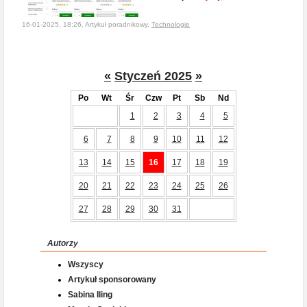
16-01-2025, 18:26, Artykuł poradnikowy,
Technologie
«
Styczeń 2025
»
Po
Wt
Śr
Czw
Pt
Sb
Nd
1
2
3
4
5
6
7
8
9
10
11
12
13
14
15
16
17
18
19
20
21
22
23
24
25
26
27
28
29
30
31
Autorzy
Wszyscy
Artykuł sponsorowany
Sabina Iling