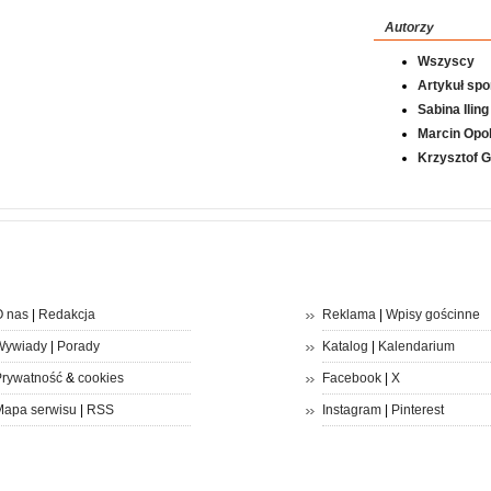
Autorzy
Wszyscy
Artykuł sp
Sabina Iling
Marcin Opol
Krzysztof 
 nas
|
Redakcja
Reklama
|
Wpisy gościnne
Wywiady
|
Porady
Katalog
|
Kalendarium
rywatność
&
cookies
Facebook
|
X
apa serwisu
|
RSS
Instagram
|
Pinterest