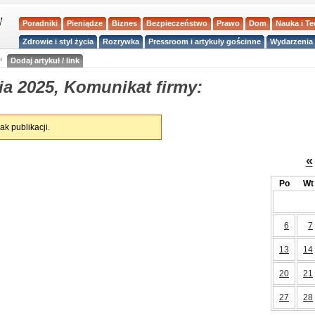
Poradniki
Pieniądze
Biznes
Bezpieczeństwo
Prawo
Dom
Nauka i T
Zdrowie i styl życia
Rozrywka
Pressroom i artykuły gościnne
Wydarzenia 
a
Dodaj artykuł / link
ia 2025, Komunikat firmy:
ak publikacji.
«
Po
Wt
6
7
13
14
20
21
27
28