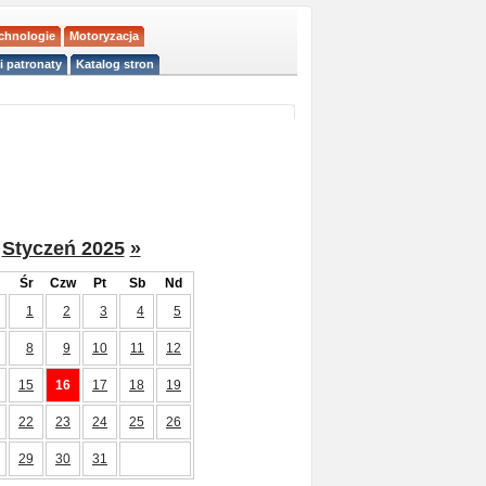
echnologie
Motoryzacja
i patronaty
Katalog stron
Styczeń 2025
»
Śr
Czw
Pt
Sb
Nd
1
2
3
4
5
8
9
10
11
12
15
16
17
18
19
22
23
24
25
26
29
30
31