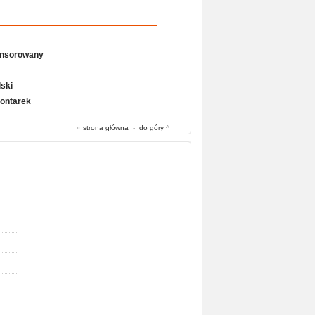
onsorowany
ski
Gontarek
«
strona główna
-
do góry
^