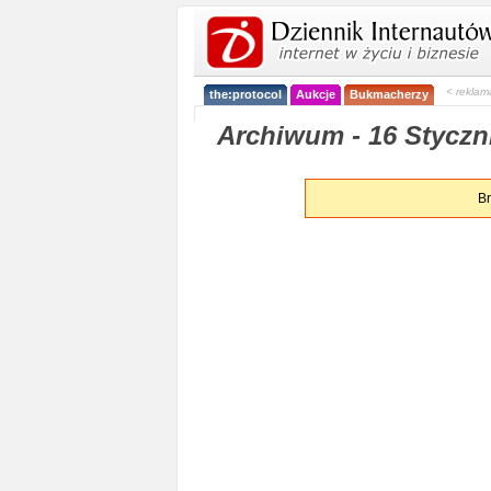
< reklam
the:protocol
Aukcje
Bukmacherzy
Archiwum - 16 Styczn
Br