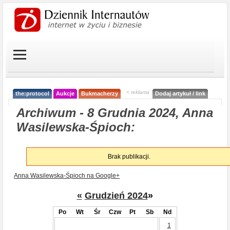
< reklama
the:protocol
Aukcje
Bukmacherzy
Dodaj artykuł / link
Archiwum - 8 Grudnia 2024, Anna
Wasilewska-Śpioch:
Brak publikacji.
Anna Wasilewska-Śpioch na Google+
«
Grudzień 2024
»
Po
Wt
Śr
Czw
Pt
Sb
Nd
1