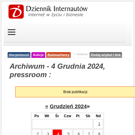
< reklama
the:protocol
Aukcje
Bukmacherzy
Dodaj artykuł / link
Archiwum - 4 Grudnia 2024,
pressroom :
Brak publikacji.
«
Grudzień 2024
»
Po
Wt
Śr
Czw
Pt
Sb
Nd
1
2
3
4
5
6
7
8