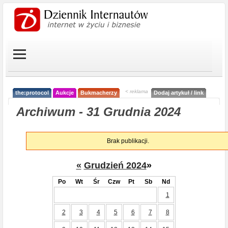
< reklama
the:protocol
Aukcje
Bukmacherzy
Dodaj artykuł / link
Archiwum - 31 Grudnia 2024
Brak publikacji.
«
Grudzień 2024
»
Po
Wt
Śr
Czw
Pt
Sb
Nd
1
2
3
4
5
6
7
8