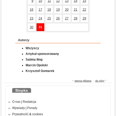
9
10
11
12
13
14
15
16
17
18
19
20
21
22
23
24
25
26
27
28
29
30
31
Autorzy
Wszyscy
Artykuł sponsorowany
Sabina Iling
Marcin Opolski
Krzysztof Gontarek
«
strona główna
-
do góry
^
Stopka
O nas
|
Redakcja
Wywiady
|
Porady
Prywatność
&
cookies