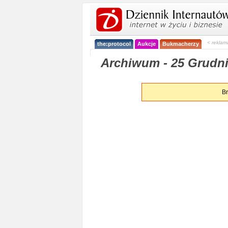
< reklam
the:protocol
Aukcje
Bukmacherzy
Archiwum - 25 Grudni
Br