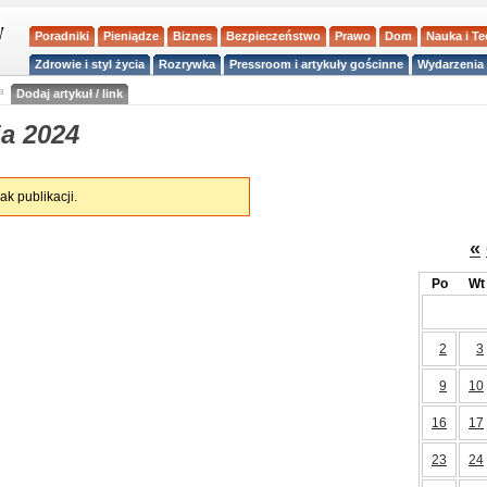
Poradniki
Pieniądze
Biznes
Bezpieczeństwo
Prawo
Dom
Nauka i T
Zdrowie i styl życia
Rozrywka
Pressroom i artykuły gościnne
Wydarzenia 
a
Dodaj artykuł / link
a 2024
ak publikacji.
«
Po
Wt
2
3
9
10
16
17
23
24