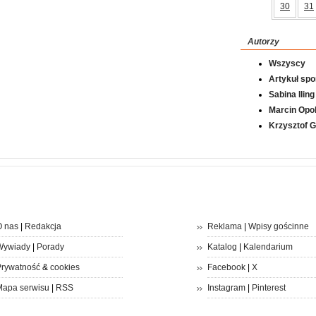
30
31
Autorzy
Wszyscy
Artykuł sp
Sabina Iling
Marcin Opol
Krzysztof 
 nas
|
Redakcja
Reklama
|
Wpisy gościnne
Wywiady
|
Porady
Katalog
|
Kalendarium
rywatność
&
cookies
Facebook
|
X
apa serwisu
|
RSS
Instagram
|
Pinterest