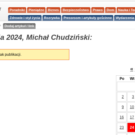
Poradniki
Pieniądze
Biznes
Bezpieczeństwo
Prawo
Dom
Nauka i T
Zdrowie i styl życia
Rozrywka
Pressroom i artykuły gościnne
Wydarzenia 
a
Dodaj artykuł / link
a 2024, Michał Chudziński:
ak publikacji.
«
Po
Wt
2
3
9
10
16
17
23
24