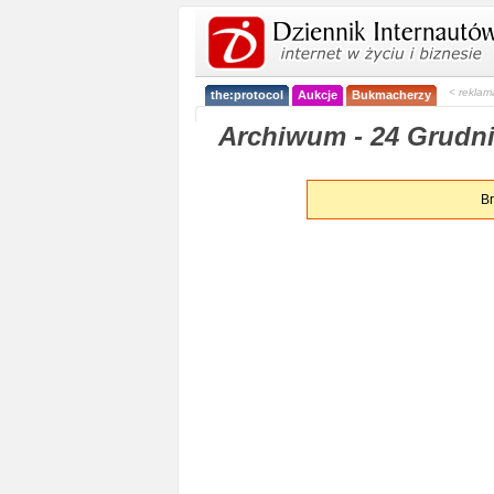
< reklam
the:protocol
Aukcje
Bukmacherzy
Archiwum - 24 Grudni
Br