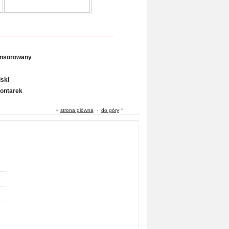
onsorowany
ski
Gontarek
«
strona główna
-
do góry
^