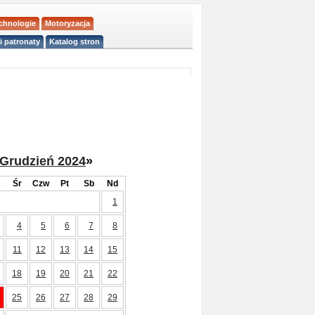
echnologie
Motoryzacja
i patronaty
Katalog stron
Grudzień 2024
»
Śr
Czw
Pt
Sb
Nd
1
4
5
6
7
8
11
12
13
14
15
18
19
20
21
22
25
26
27
28
29