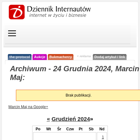
< reklama
the:protocol
Aukcje
Bukmacherzy
Dodaj artykuł / link
Archiwum - 24 Grudnia 2024, Marcin
Maj:
Brak publikacji.
Marcin Maj na Google+
«
Grudzień 2024
»
Po
Wt
Śr
Czw
Pt
Sb
Nd
1