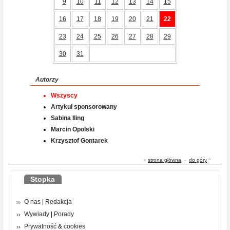
9
10
11
12
13
14
15
16
17
18
19
20
21
22
23
24
25
26
27
28
29
30
31
Autorzy
Wszyscy
Artykuł sponsorowany
Sabina Iling
Marcin Opolski
Krzysztof Gontarek
«
strona główna
-
do góry
^
Stopka
O nas
|
Redakcja
Wywiady
|
Porady
Prywatność
&
cookies