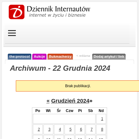
< reklama
the:protocol
Aukcje
Bukmacherzy
Dodaj artykuł / link
Archiwum - 22 Grudnia 2024
Brak publikacji.
«
Grudzień 2024
»
Po
Wt
Śr
Czw
Pt
Sb
Nd
1
2
3
4
5
6
7
8