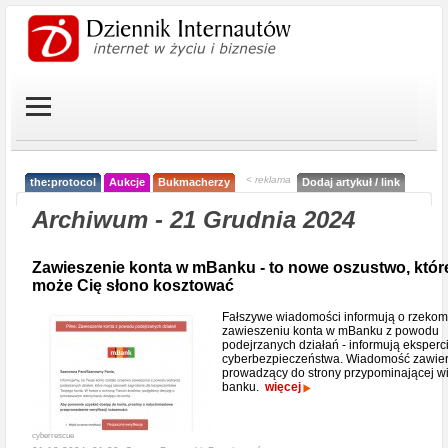
< reklama
the:protocol
Aukcje
Bukmacherzy
Dodaj artykuł / link
Archiwum - 21 Grudnia 2024
Zawieszenie konta w mBanku - to nowe oszustwo, któr
może Cię słono kosztować
Fałszywe wiadomości informują o rzeko
zawieszeniu konta w mBanku z powodu
podejrzanych działań - informują eksperc
cyberbezpieczeństwa. Wiadomość zawier
prowadzący do strony przypominającej wi
banku.
więcej
cyberrescue