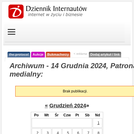
< reklama
the:protocol
Aukcje
Bukmacherzy
Dodaj artykuł / link
Archiwum - 14 Grudnia 2024, Patron
medialny:
Brak publikacji.
«
Grudzień 2024
»
Po
Wt
Śr
Czw
Pt
Sb
Nd
1
2
3
4
5
6
7
8