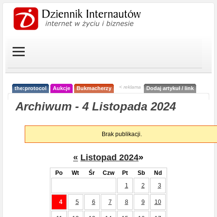
< reklama
the:protocol
Aukcje
Bukmacherzy
Dodaj artykuł / link
Archiwum - 4 Listopada 2024
Brak publikacji.
«
Listopad 2024
»
Po
Wt
Śr
Czw
Pt
Sb
Nd
1
2
3
4
5
6
7
8
9
10