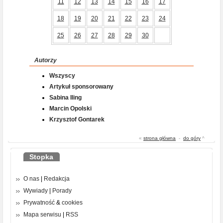
11
12
13
14
15
16
17
18
19
20
21
22
23
24
25
26
27
28
29
30
Autorzy
Wszyscy
Artykuł sponsorowany
Sabina Iling
Marcin Opolski
Krzysztof Gontarek
«
strona główna
-
do góry
^
Stopka
O nas
|
Redakcja
Wywiady
|
Porady
Prywatność
&
cookies
Mapa serwisu
|
RSS