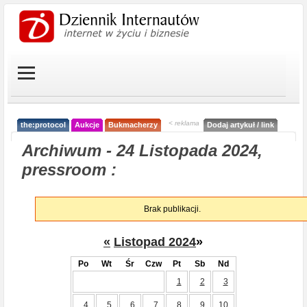
< reklama
the:protocol
Aukcje
Bukmacherzy
Dodaj artykuł / link
Archiwum - 24 Listopada 2024,
pressroom :
Brak publikacji.
«
Listopad 2024
»
Po
Wt
Śr
Czw
Pt
Sb
Nd
1
2
3
4
5
6
7
8
9
10