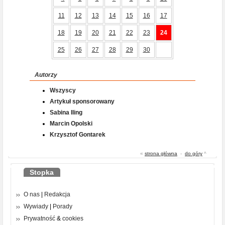
11
12
13
14
15
16
17
18
19
20
21
22
23
24
25
26
27
28
29
30
Autorzy
Wszyscy
Artykuł sponsorowany
Sabina Iling
Marcin Opolski
Krzysztof Gontarek
«
strona główna
-
do góry
^
Stopka
O nas
|
Redakcja
Wywiady
|
Porady
Prywatność
&
cookies