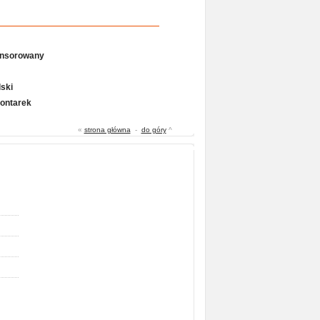
onsorowany
ski
Gontarek
«
strona główna
-
do góry
^