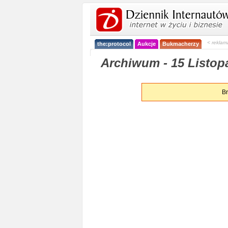
< reklam
the:protocol
Aukcje
Bukmacherzy
Archiwum - 15 Listop
Br