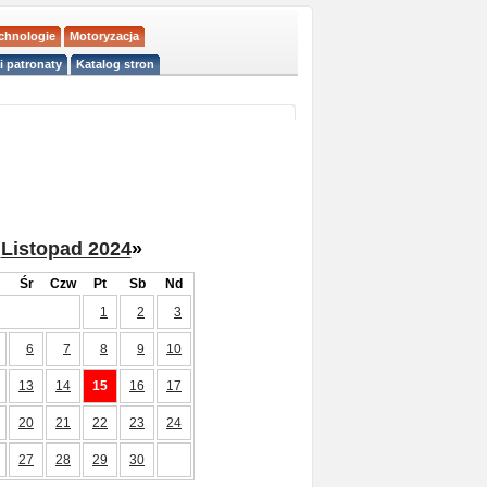
echnologie
Motoryzacja
i patronaty
Katalog stron
Listopad 2024
»
Śr
Czw
Pt
Sb
Nd
1
2
3
6
7
8
9
10
13
14
15
16
17
20
21
22
23
24
27
28
29
30