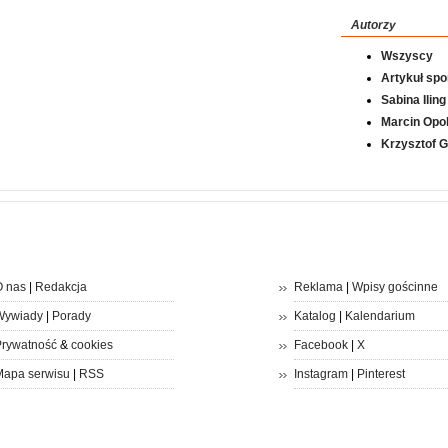
Autorzy
Wszyscy
Artykuł sp
Sabina Iling
Marcin Opol
Krzysztof 
 nas
|
Redakcja
Reklama
|
Wpisy gościnne
Wywiady
|
Porady
Katalog
|
Kalendarium
rywatność
&
cookies
Facebook
|
X
apa serwisu
|
RSS
Instagram
|
Pinterest