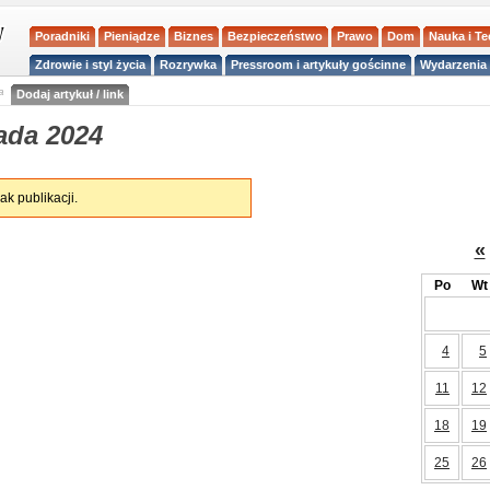
Poradniki
Pieniądze
Biznes
Bezpieczeństwo
Prawo
Dom
Nauka i T
Zdrowie i styl życia
Rozrywka
Pressroom i artykuły gościnne
Wydarzenia 
a
Dodaj artykuł / link
ada 2024
ak publikacji.
«
Po
Wt
4
5
11
12
18
19
25
26