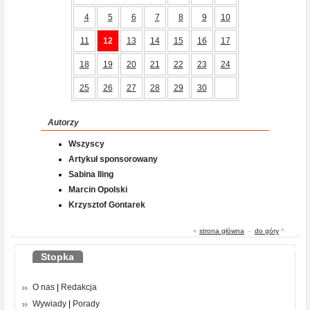
4
5
6
7
8
9
10
11
12
13
14
15
16
17
18
19
20
21
22
23
24
25
26
27
28
29
30
Autorzy
Wszyscy
Artykuł sponsorowany
Sabina Iling
Marcin Opolski
Krzysztof Gontarek
«
strona główna
-
do góry
^
Stopka
O nas
|
Redakcja
Wywiady
|
Porady