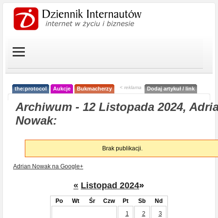
< reklama
the:protocol
Aukcje
Bukmacherzy
Dodaj artykuł / link
Archiwum - 12 Listopada 2024, Adri
Nowak:
Brak publikacji.
Adrian Nowak na Google+
«
Listopad 2024
»
Po
Wt
Śr
Czw
Pt
Sb
Nd
1
2
3