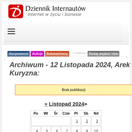
< reklama
the:protocol
Aukcje
Bukmacherzy
Dodaj artykuł / link
Archiwum - 12 Listopada 2024, Arek
Kuryzna:
Brak publikacji.
«
Listopad 2024
»
Po
Wt
Śr
Czw
Pt
Sb
Nd
1
2
3
4
5
6
7
8
9
10