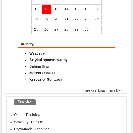
11
12
13
14
15
16
17
18
19
20
21
22
23
24
25
26
27
28
29
30
Autorzy
Wszyscy
Artykuł sponsorowany
Sabina Iling
Marcin Opolski
Krzysztof Gontarek
«
strona główna
-
do góry
^
Stopka
O nas
|
Redakcja
Wywiady
|
Porady
Prywatność
&
cookies