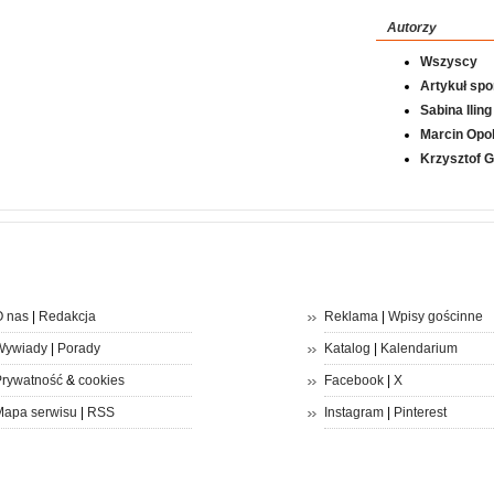
Autorzy
Wszyscy
Artykuł sp
Sabina Iling
Marcin Opol
Krzysztof 
 nas
|
Redakcja
Reklama
|
Wpisy gościnne
Wywiady
|
Porady
Katalog
|
Kalendarium
rywatność
&
cookies
Facebook
|
X
apa serwisu
|
RSS
Instagram
|
Pinterest