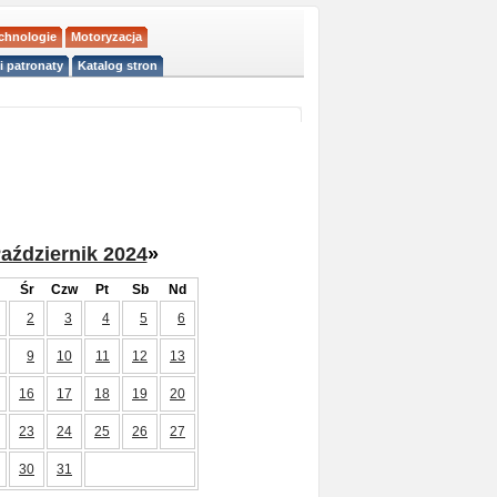
echnologie
Motoryzacja
i patronaty
Katalog stron
aździernik 2024
»
Śr
Czw
Pt
Sb
Nd
2
3
4
5
6
9
10
11
12
13
16
17
18
19
20
23
24
25
26
27
30
31