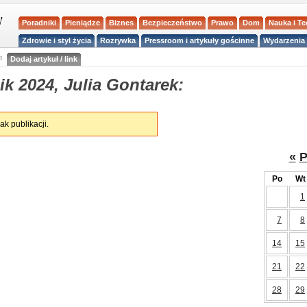
Poradniki
Pieniądze
Biznes
Bezpieczeństwo
Prawo
Dom
Nauka i T
Zdrowie i styl życia
Rozrywka
Pressroom i artykuły gościnne
Wydarzenia 
a
Dodaj artykuł / link
k 2024, Julia Gontarek:
ak publikacji.
«
P
Po
Wt
1
7
8
14
15
21
22
28
29