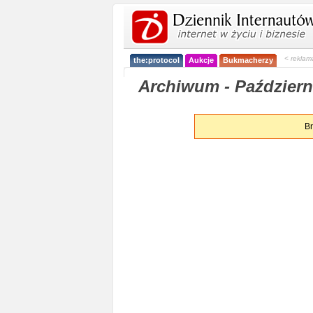
< reklam
the:protocol
Aukcje
Bukmacherzy
Archiwum - Październi
Br