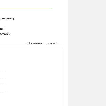
onsorowany
ski
Gontarek
«
strona główna
-
do góry
^