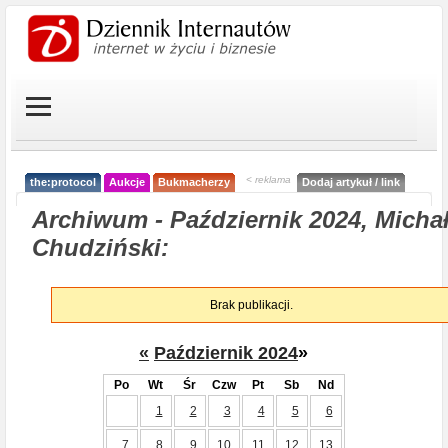
< reklama
the:protocol
Aukcje
Bukmacherzy
Dodaj artykuł / link
Archiwum - Październik 2024, Micha
Chudziński:
Brak publikacji.
«
Październik 2024
»
Po
Wt
Śr
Czw
Pt
Sb
Nd
1
2
3
4
5
6
7
8
9
10
11
12
13