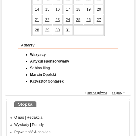
14
15
16
17
18
19
20
21
22
23
24
25
26
27
28
29
30
31
Autorzy
Wszyscy
Artykuł sponsorowany
Sabina Iling
Marcin Opolski
Krzysztof Gontarek
«
strona główna
-
do góry
^
Stopka
O nas
|
Redakcja
Wywiady
|
Porady
Prywatność
&
cookies